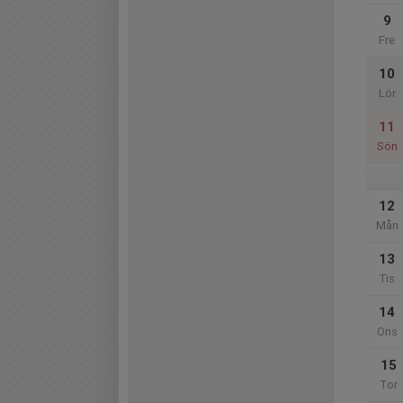
9
Fre
10
Lör
11
Sön
12
Mån
13
Tis
14
Ons
15
Tor