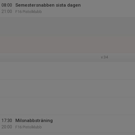
08:00
Semestersnabben sista dagen
21:00
F16 Pistolklubb
v.34
17:30
Milsnabbsträning
20:00
F16 Pistolklubb