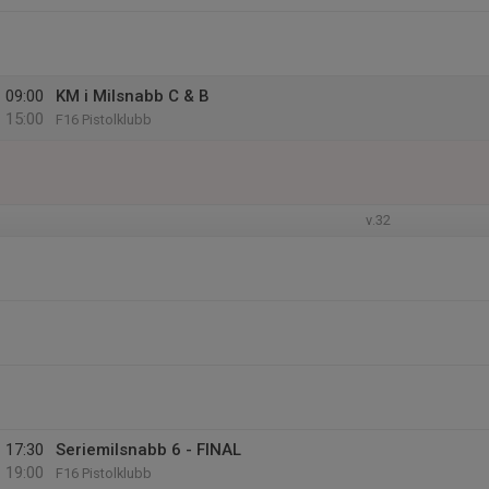
09:00
KM i Milsnabb C & B
15:00
F16 Pistolklubb
v.32
17:30
Seriemilsnabb 6 - FINAL
19:00
F16 Pistolklubb