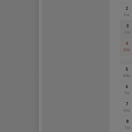
2
Fre
3
Lör
4
Sön
5
Mån
6
Tis
7
Ons
8
Tor