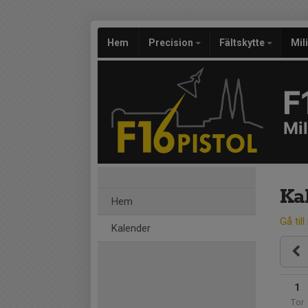
Hem
Precision
Fältskytte
Mil
F
Mi
Ka
Hem
Gå till
Kalender
1
Tor