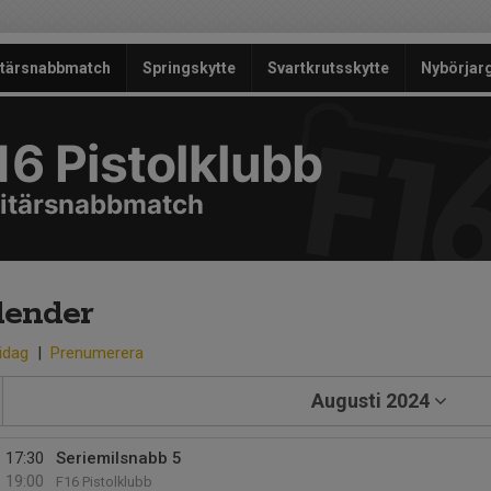
itärsnabbmatch
Springskytte
Svartkrutsskytte
Nybörjar
16 Pistolklubb
litärsnabbmatch
lender
 idag
|
Prenumerera
Augusti 2024
17:30
Seriemilsnabb 5
19:00
F16 Pistolklubb