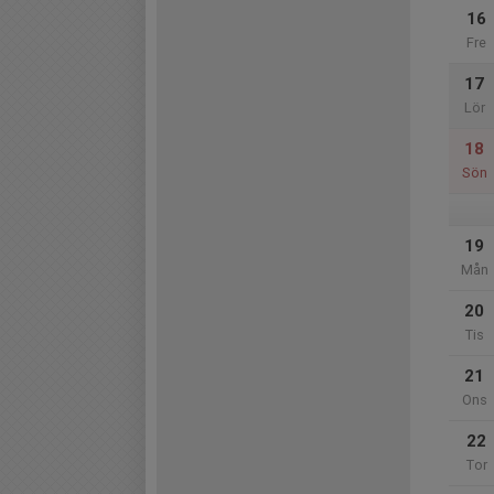
16
Fre
17
Lör
18
Sön
19
Mån
20
Tis
21
Ons
22
Tor