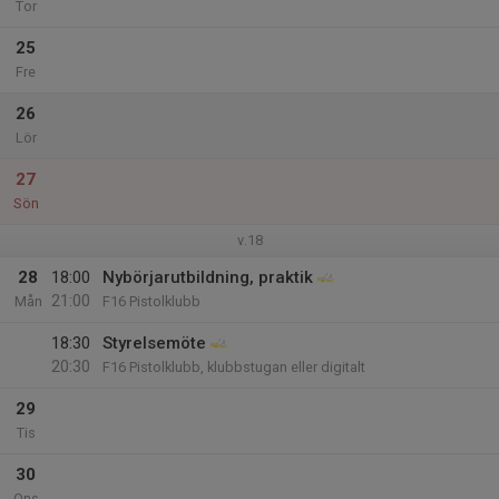
Tor
25
Fre
26
Lör
27
Sön
v.18
28
18:00
Nybörjarutbildning, praktik
21:00
Mån
F16 Pistolklubb
18:30
Styrelsemöte
20:30
F16 Pistolklubb, klubbstugan eller digitalt
29
Tis
30
Ons