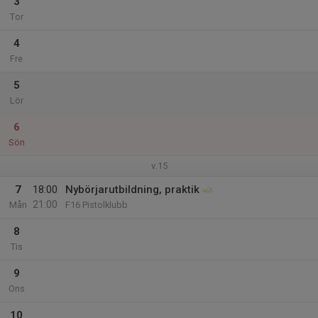
3
Tor
4
Fre
5
Lör
6
Sön
v.15
7
18:00
Nybörjarutbildning, praktik
21:00
Mån
F16 Pistolklubb
8
Tis
9
Ons
10