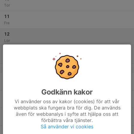
Tor
11
Fre
12
Lör
13
Sön
v.16
14
18:00
Nybörjarutbildning, praktik
21:00
Mån
F16 Pistolklubb
Godkänn kakor
15
Vi använder oss av kakor (cookies) för att vår
Tis
webbplats ska fungera bra för dig. De används
16
även för webbanalys i syfte att hjälpa oss att
förbättra våra tjänster.
Ons
Så använder vi cookies
17