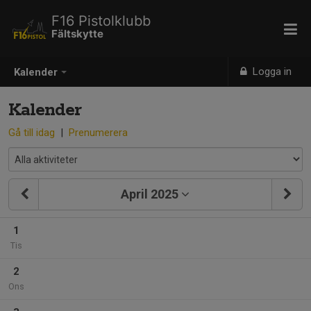
F16 Pistolklubb
Fältskytte
Logga in
Kalender
Kalender
Gå till idag
|
Prenumerera
April 2025
1
Tis
2
Ons