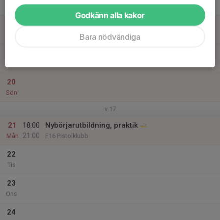
Tor
Godkänn alla kakor
18
Fre
Bara nödvändiga
19
Lör
20
Sön
v.17
21
18:00
Nybörjarutbildning, praktik
21:00
Mån
F16 Pistolklubb
22
Tis
23
Ons
24