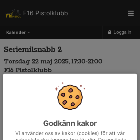
F16 Pistolklubb
Logga in
Kalender
Seriemilsnabb 2
Torsdag 22 maj 2025, 17:30-21:00
F16 Pistolklubb
Samling: 17:30
Godkänn kakor
Vi använder oss av kakor (cookies) för att vår
webbplats ska fungera bra för dig. De används